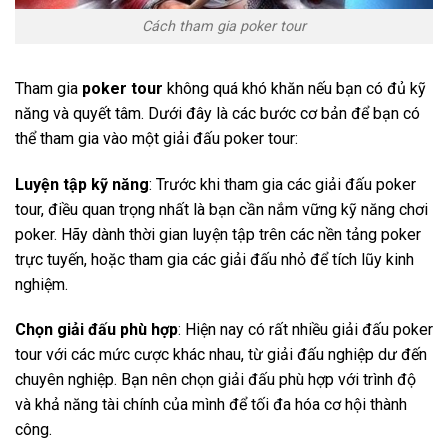
Cách tham gia poker tour
Tham gia
poker tour
không quá khó khăn nếu bạn có đủ kỹ
năng và quyết tâm. Dưới đây là các bước cơ bản để bạn có
thể tham gia vào một giải đấu poker tour:
Luyện tập kỹ năng
: Trước khi tham gia các giải đấu poker
tour, điều quan trọng nhất là bạn cần nắm vững kỹ năng chơi
poker. Hãy dành thời gian luyện tập trên các nền tảng poker
trực tuyến, hoặc tham gia các giải đấu nhỏ để tích lũy kinh
nghiệm.
Chọn giải đấu phù hợp
: Hiện nay có rất nhiều giải đấu poker
tour với các mức cược khác nhau, từ giải đấu nghiệp dư đến
chuyên nghiệp. Bạn nên chọn giải đấu phù hợp với trình độ
và khả năng tài chính của mình để tối đa hóa cơ hội thành
công.