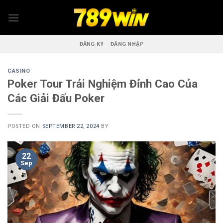
Skip
to
content
ĐĂNG KÝ
ĐĂNG NHẬP
CASINO
Poker Tour Trải Nghiệm Đỉnh Cao Của
Các Giải Đấu Poker
POSTED ON
SEPTEMBER 22, 2024
BY
22
Sep