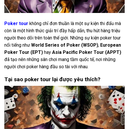
Poker tour
không chỉ đơn thuần là một sự kiện thi đấu mà
còn là một hình thức giải trí đầy hấp dẫn, thu hút hàng triệu
người theo dõi trên toàn thế giới. Những sự kiện poker tour
nổi tiếng như
World Series of Poker (WSOP)
,
European
Poker Tour (EPT)
hay
Asia Pacific Poker Tour (APPT)
đã tạo nên những sân chơi mang tầm quốc tế, nơi những
người chơi poker hàng đầu so tài với nhau.
Tại sao poker tour lại được yêu thích?