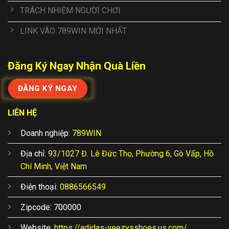
TRÁCH NHIỆM NGƯỜI CHƠI
LINK VÀO 789WIN MỚI NHẤT
Đăng Ký Ngay Nhận Quà Liền
ĐĂNG KÝ NGAY
LIÊN HỆ
Doanh nghiệp:
789WIN
Địa chỉ:
93/1027 Đ. Lê Đức Thọ, Phường 6, Gò Vấp, Hồ
Chí Minh, Việt Nam
Điện thoại:
0886566549
Zipcode: 700000
Website:
https://adidas-yeezysshoes.us.com/