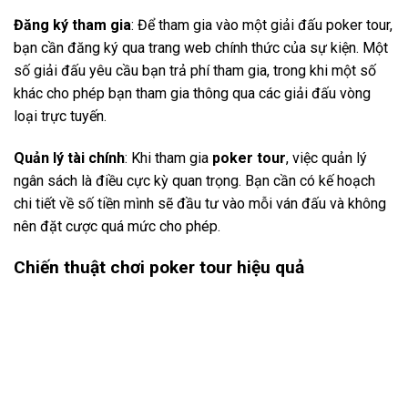
Đăng ký tham gia
: Để tham gia vào một giải đấu poker tour,
bạn cần đăng ký qua trang web chính thức của sự kiện. Một
số giải đấu yêu cầu bạn trả phí tham gia, trong khi một số
khác cho phép bạn tham gia thông qua các giải đấu vòng
loại trực tuyến.
Quản lý tài chính
: Khi tham gia
poker tour
, việc quản lý
ngân sách là điều cực kỳ quan trọng. Bạn cần có kế hoạch
chi tiết về số tiền mình sẽ đầu tư vào mỗi ván đấu và không
nên đặt cược quá mức cho phép.
Chiến thuật chơi poker tour hiệu quả