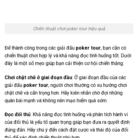
Chiến thuật chơi poker tour hiệu quả
Để thành công trong các giải đấu
poker tour
, bạn cần có
chiến thuật chơi hợp lý và khả năng đọc tình huống tốt. Dưới
đây là một số mẹo giúp bạn cải thiện cơ hội chiến thắng:
Chơi chặt chẽ ở giai đoạn đầu
: Ở giai đoạn đầu của các
giải đấu
poker tour
, người chơi thường có xu hướng chơi
chặt chẽ và cẩn trọng hơn. Hãy kiên nhẫn chờ đợi những
quân bài mạnh và không nên mạo hiểm quá sớm.
Đọc đối thủ
: Khả năng đọc tình huống và phân tích hành vi
của đối thủ là yếu tố quan trọng giúp bạn đưa ra quyết định
đúng đắn. Hãy chú ý đến cách đặt cược và thái độ của đối
thủ để xác định chiến thuật phù hợp.